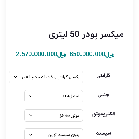
میکسر پودر 50 لیتری
﷼
850.000.000
–
﷼
2.570.000.000
گارانتی
جنس
الکتروموتور
سیستم