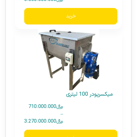
خرید
میکسرپودر 100 لیتری
﷼
710.000.000
–
﷼
3.270.000.000